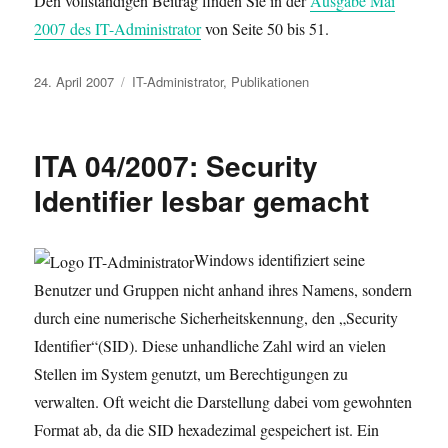
Den vollständigen Beitrag finden Sie in der
Ausgabe Mai
2007 des IT-Administrator
von Seite 50 bis 51.
Veröffentlicht
Kategorien
24. April 2007
IT-Administrator
,
Publikationen
am
ITA 04/2007: Security
Identifier lesbar gemacht
Windows identifiziert seine
Benutzer und Gruppen nicht anhand ihres Namens, sondern
durch eine numerische Sicherheitskennung, den „Security
Identifier“(SID). Diese unhandliche Zahl wird an vielen
Stellen im System genutzt, um Berechtigungen zu
verwalten. Oft weicht die Darstellung dabei vom gewohnten
Format ab, da die SID hexadezimal gespeichert ist. Ein