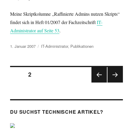
Meine Skriptkolumne „Raffinierte Admins nutzen Skripts“
findet sich in Heft 01/2007 der Fachzeitschrift
IT-
Administrator auf Seite 53
.
Veröffentlicht
Kategorien
1. Januar 2007
IT-Administrator
,
Publikationen
am
Seitennummerierung
SEITE
2
VOR
NÄC
der
HERI
HSTE
GE
SEIT
Beiträge
SEIT
E
E
DU SUCHST TECHNISCHE ARTIKEL?