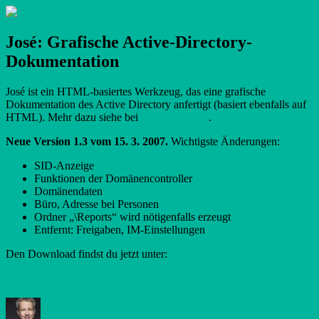
Zum
.: www.kaczenski.de :.
Nils Kaczenski
Inhalt
springen
José: Grafische Active-Directory-
Dokumentation
José ist ein HTML-basiertes Werkzeug, das eine grafische
Dokumentation des Active Directory anfertigt (basiert ebenfalls auf
HTML). Mehr dazu siehe bei
faq-o-matic.net
.
Neue Version 1.3 vom 15. 3. 2007.
Wichtigste Änderungen:
SID-Anzeige
Funktionen der Domänencontroller
Domänendaten
Büro, Adresse bei Personen
Ordner „\Reports“ wird nötigenfalls erzeugt
Entfernt: Freigaben, IM-Einstellungen
Den Download findst du jetzt unter:
http://www.faq-o-
matic.net/downloads/
Autor
Veröffentlicht
Kategorien
am