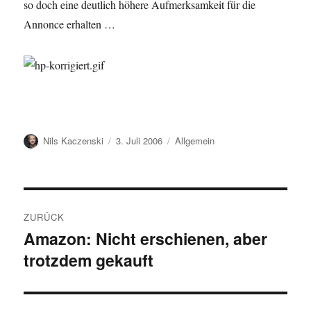
so doch eine deutlich höhere Aufmerksamkeit für die
Annonce erhalten …
Autor
Veröffentlicht
Kategorien
Nils Kaczenski
3. Juli 2006
Allgemein
am
Beitragsnavigation
ZURÜCK
Amazon: Nicht erschienen, aber
Vorheriger
trotzdem gekauft
Beitrag: