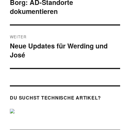
Borg: AD-Standorte
Vorheriger
dokumentieren
Beitrag:
WEITER
Neue Updates für Werding und
Nächster
José
Beitrag:
DU SUCHST TECHNISCHE ARTIKEL?