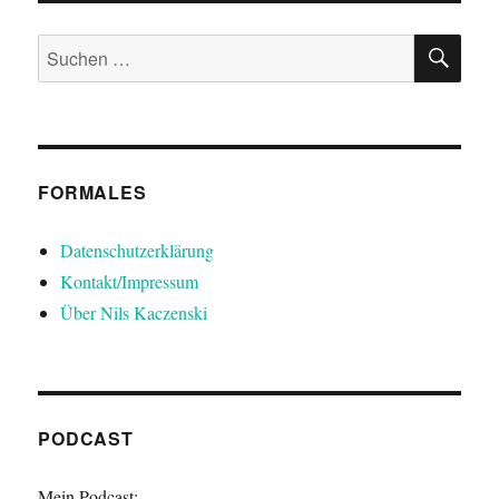
SU
Suchen
nach:
FORMALES
Datenschutzerklärung
Kontakt/Impressum
Über Nils Kaczenski
PODCAST
Mein Podcast: