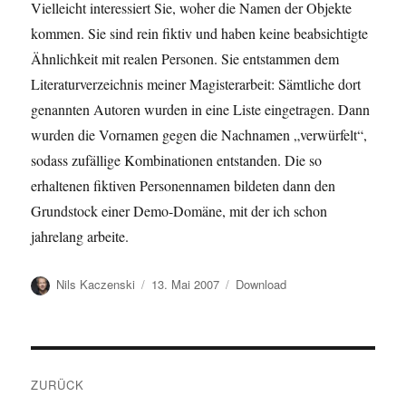
Vielleicht interessiert Sie, woher die Namen der Objekte
kommen. Sie sind rein fiktiv und haben keine beabsichtigte
Ähnlichkeit mit realen Personen. Sie entstammen dem
Literaturverzeichnis meiner Magisterarbeit: Sämtliche dort
genannten Autoren wurden in eine Liste eingetragen. Dann
wurden die Vornamen gegen die Nachnamen „verwürfelt“,
sodass zufällige Kombinationen entstanden. Die so
erhaltenen fiktiven Personennamen bildeten dann den
Grundstock einer Demo-Domäne, mit der ich schon
jahrelang arbeite.
Autor
Veröffentlicht
Kategorien
Nils Kaczenski
13. Mai 2007
Download
am
Beitragsnavigation
ZURÜCK