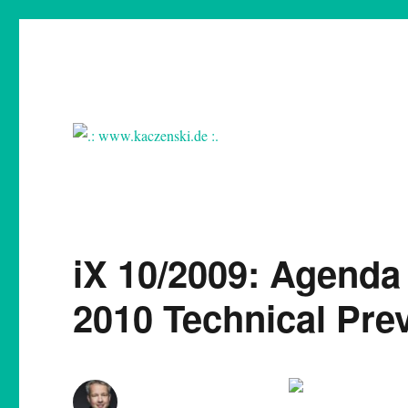
.: www.kaczenski.de :.
Nils Kaczenski
iX 10/2009: Agenda 
2010 Technical Pre