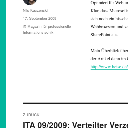
Optimiert für Web u
Autor
Nils Kaczenski
Klar, dass Microsoft
Veröffentlicht
17. September 2009
sich noch ein bissc
am
Kategorien
iX Magazin für professionelle
Webbrowsern und zei
Informationstechik
SharePoint aus.
Mein Überblick über 
der Artikel dann im
http://www.heise.de/
Beitragsnavigation
ZURÜCK
ITA 09/2009: Verteilter Ver
Vorheriger