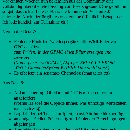
Vor einigen Wochen nun bekam ich aus der Community eine
vollständig überarbeitete Fassung von José zugesandt. Sie gefällt mir
so gut, dass ich auf dieser Basis die kommende Version 3.0
entwickle. Auch hierfür gibt es wieder eine öffentliche Betaphase.
Ich lade herzlich zur Teilnahme ein!
Neu in der Beta 7:
Fehlende Funktion (wieder) ergänzt, die WMI-Filter von
GPOs ausliest
zum Prüfen: In der GPMC einen Filter erzeugen und
zuweisen
(Namespace: root\CIMv2, Abfrage: SELECT * FROM
Win32_ComputerSystem WHERE DomainROle=5)
Es gibt jetzt ein separates Changelog (changelog.txt)
Aus Beta 6:
Ablaufsteuerung: Objekte und GPOs nur lesen, wenn
angefordert
(vorher las José die Objekte immer, was unnötige Wartezeiten
nach sich zog)
Logikfehler bei Trusts korrigiert, Trust-Attribute hinzugefügt
an einigen Stellen Fehler aufgrund fehlender Berechtigungen
abgefangen
Tippfehler korrigiert, durch den GPO-Kommentare nicht