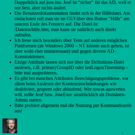
Doppelklick auf jose.hta. José ist “sicher” für das AD, weil er
nur liest, aber nichts ändert.
Die Benutzerdokumentation findet sich in der Hilfedatei. Am
einfachsten ruft man sie im GUI über den Button “Hilfe” am
unteren Ende des Fensters auf. Die Datei ist
/Dateien/hilfe.htm, man kann sie natürlich auch direkt
aufrufen.
Ich freue mich besonders über Tests auf anderen möglichen
Plattformen (ab Windows 2000 – NT könnte auch gehen, ist
aber wohl eher uninteressant) und gegen diverse AD-
Konstruktionen.
Einige Attribute lassen sich nur über die Definitions-Datei
auslesen, z.B. primaryGroupID oder lastLogonTimestamp –
bitte mal ausprobieren.
Es gibt bei manchen Attributen Berechtigungsprobleme, vor
allem beim Auslesen der Konteneinschränkungen wie
deaktiviert, gesperrt oder ablaufend. Wer sowas auswerten
will, sollte José bzw. JoseExec ausdrücklich als Domänen-
Admin starten.
Bitte probiert allgemein mal die Nutzung per Kommandozeile
aus!
Autor
Veröffentlicht
Kategorien
am
Nils Kaczenski
19. April 2010
28. Mai 2010
Community
,