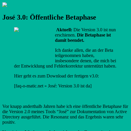
Zum
.: www.kaczenski.de :.
Nils Kaczenski
Inhalt
springen
José 3.0: Öffentliche Betaphase
Aktuell:
Die Version 3.0 ist nun
erschienen.
Die Betaphase ist
damit beendet.
Ich danke allen, die an der Beta
teilgenommen haben,
insbesondere denen, die mich bei
der Entwicklung und Fehlerkorrektur unterstützt haben.
Hier geht es zum Download der fertigen v3.0:
[faq-o-matic.net » José: Version 3.0 ist da]
http://www.faq-o-matic.net/2010/05/26/jos-version-3-0-
ist-da/
Vor knapp anderthalb Jahren habe ich eine öffentliche Betaphase für
die Version 2.0 meines Tools “José” zur Dokumentation von Active
Directory ausgeführt. Die Resonanz und das Ergebnis waren sehr
positiv.