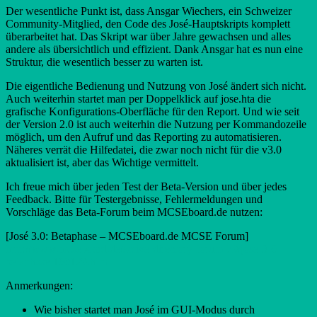
Der wesentliche Punkt ist, dass Ansgar Wiechers, ein Schweizer
Community-Mitglied, den Code des José-Hauptskripts komplett
überarbeitet hat. Das Skript war über Jahre gewachsen und alles
andere als übersichtlich und effizient. Dank Ansgar hat es nun eine
Struktur, die wesentlich besser zu warten ist.
Die eigentliche Bedienung und Nutzung von José ändert sich nicht.
Auch weiterhin startet man per Doppelklick auf jose.hta die
grafische Konfigurations-Oberfläche für den Report. Und wie seit
der Version 2.0 ist auch weiterhin die Nutzung per Kommandozeile
möglich, um den Aufruf und das Reporting zu automatisieren.
Näheres verrät die Hilfedatei, die zwar noch nicht für die v3.0
aktualisiert ist, aber das Wichtige vermittelt.
Ich freue mich über jeden Test der Beta-Version und über jedes
Feedback. Bitte für Testergebnisse, Fehlermeldungen und
Vorschläge das Beta-Forum beim MCSEboard.de nutzen:
[José 3.0: Betaphase – MCSEboard.de MCSE Forum]
http://www.mcseboard.de/active-directory-forum-79/jose-3-0-
betaphase-160129.html
Anmerkungen:
Wie bisher startet man José im GUI-Modus durch