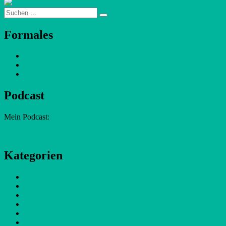
Suchen
Suchen
nach:
Formales
Datenschutzerklärung
Kontakt/Impressum
Über Nils Kaczenski
Podcast
Mein Podcast:
Werkstofffühlkarton
Kategorien
Allgemein
Community
Download
Einsichten
Kurios
Nils