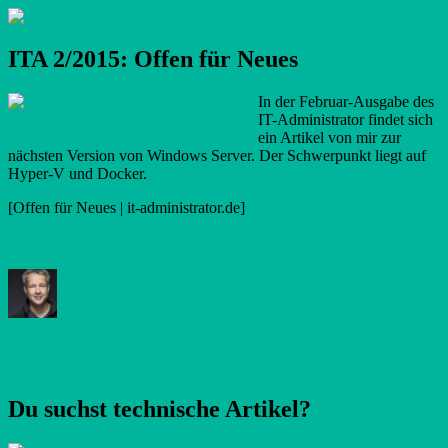
Zum
.: www.kaczenski.de :.
Nils Kaczenski
Inhalt
springen
ITA 2/2015: Offen für Neues
In der Februar-Ausgabe des
IT-Administrator findet sich
ein Artikel von mir zur
nächsten Version von Windows Server. Der Schwerpunkt liegt auf
Hyper-V und Docker.
[Offen für Neues | it-administrator.de]
http://www.it-
administrator.de/magazin/heftarchiv/artikel/178838.html
Autor
Veröffentlicht
Kategorien
am
Nils Kaczenski
3. Februar 2015
2. Februar 2015
IT-
Administrator
Beitragsnavigation
Vorheriger
Zurück
iX 11-2014: Windows Server Technical Preview
Nächster
Beitrag:
Weiter
iX 3/2015: Windows 10 für Unternehmen
Beitrag:
Du suchst technische Artikel?