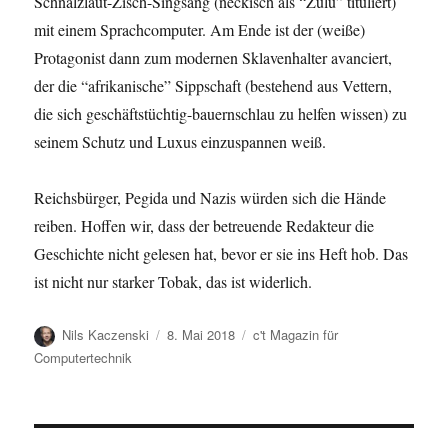
Schnalzlaut-Zisch-Singsang (neckisch als “Zulu” tituliert)
mit einem Sprachcomputer. Am Ende ist der (weiße)
Protagonist dann zum modernen Sklavenhalter avanciert,
der die “afrikanische” Sippschaft (bestehend aus Vettern,
die sich geschäftstüchtig-bauernschlau zu helfen wissen) zu
seinem Schutz und Luxus einzuspannen weiß.
Reichsbürger, Pegida und Nazis würden sich die Hände
reiben. Hoffen wir, dass der betreuende Redakteur die
Geschichte nicht gelesen hat, bevor er sie ins Heft hob. Das
ist nicht nur starker Tobak, das ist widerlich.
Autor
Veröffentlicht
Kategorien
Nils Kaczenski
8. Mai 2018
c't Magazin für
am
Computertechnik
Beitragsnavigation