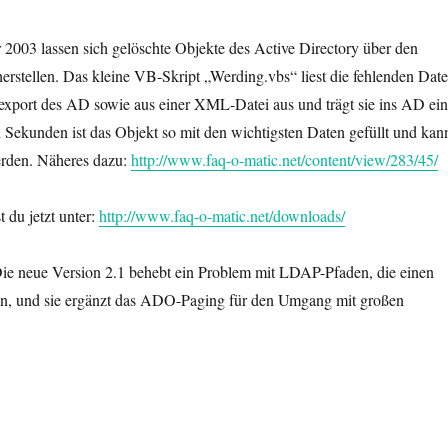
2003 lassen sich gelöschte Objekte des Active Directory über den
rstellen. Das kleine VB-Skript „Werding.vbs“ liest die fehlenden Dat
xport des AD sowie aus einer XML-Datei aus und trägt sie ins AD ein
Sekunden ist das Objekt so mit den wichtigsten Daten gefüllt und kan
erden. Näheres dazu:
http://www.faq-o-matic.net/content/view/283/45/
 du jetzt unter:
http://www.faq-o-matic.net/downloads/
Die neue Version 2.1 behebt ein Problem mit LDAP-Pfaden, die einen
ten, und sie ergänzt das ADO-Paging für den Umgang mit großen