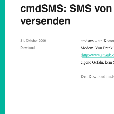
cmdSMS: SMS von 
versenden
Veröffentlicht
31. Oktober 2006
cmdsms – ein Komma
am
Kategorien
Download
Modem. Von Frank R
(
http://www.smslib.o
eigene Gefahr, kein 
Den Download findst