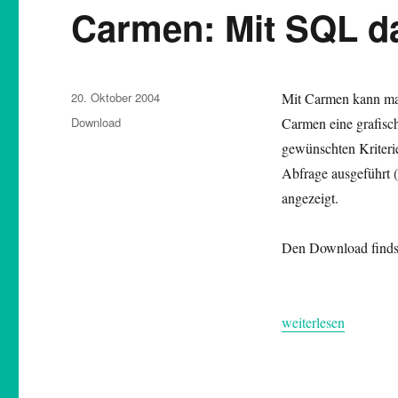
Carmen: Mit SQL d
Veröffentlicht
20. Oktober 2004
Mit Carmen kann ma
am
Kategorien
Download
Carmen eine grafisch
gewünschten Kriterie
Abfrage ausgeführt
angezeigt.
Den Download findst
„Carmen: Mit SQL d
weiterlesen