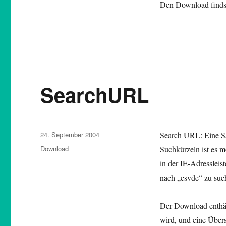
Den Download findst
SearchURL
Veröffentlicht
24. September 2004
Search URL: Eine Sa
am
Kategorien
Download
Suchkürzeln ist es m
in der IE-Adressleist
nach „csvde“ zu suc
Der Download enthält
wird, und eine Über