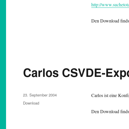
http://www.suchetota
Den Download findst
Carlos CSVDE-Exp
Veröffentlicht
23. September 2004
Carlos ist eine Konf
am
Kategorien
Download
Den Download findst