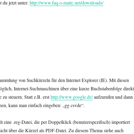
 du jetzt unter:
http://www.faq-o-matic.net/downloads/
mmlung von Suchkürzeln für den Internet Explorer (IE). Mit diesen
öglich, Internet-Suchmaschinen über eine kurze Buchstabenfolge direkt
e zu steuern. Statt z.B. erst
http://www.google.de/
aufzurufen und dann
hen, kann man einfach eingeben: „gg csvde“.
 eine .reg-Datei, die per Doppelklick (benutzerspezifisch) importiert
sicht über die Kürzel als PDF-Datei. Zu diesem Thema siehe auch