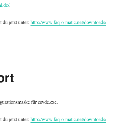
l.de/
.
 du jetzt unter:
http://www.faq-o-matic.net/downloads/
ort
igurationsmaske für csvde.exe.
 du jetzt unter:
http://www.faq-o-matic.net/downloads/