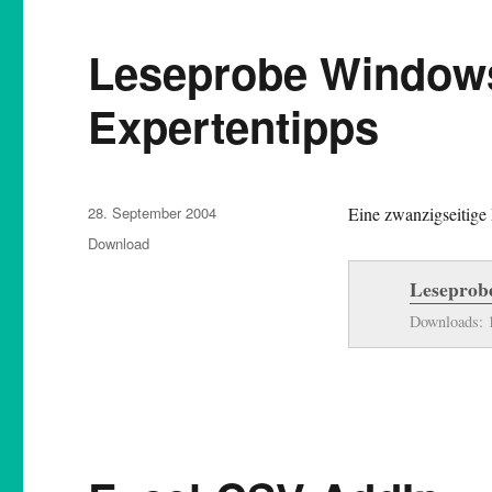
Leseprobe Windows
Expertentipps
Veröffentlicht
28. September 2004
Eine zwanzigseitig
am
Kategorien
Download
Leseprob
Downloads: 