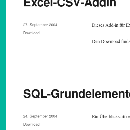
Excel-CSV-AddIn
Veröffentlicht
27. September 2004
Dieses Add-in für E
am
Kategorien
Download
Den Download findst
SQL-Grundelement
Veröffentlicht
24. September 2004
Ein Überblicksartik
am
Kategorien
Download