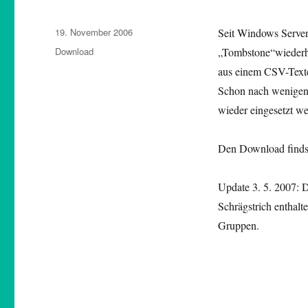
Veröffentlicht
19. November 2006
Seit Windows Server 
am
Kategorien
Download
„Tombstone“wiederhe
aus einem CSV-Texte
Schon nach wenigen 
wieder eingesetzt w
Den Download findst
Update 3. 5. 2007: 
Schrägstrich enthal
Gruppen.