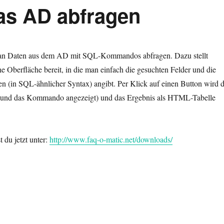
as AD abfragen
n Daten aus dem AD mit SQL-Kommandos abfragen. Dazu stellt
e Oberfläche bereit, in die man einfach die gesuchten Felder und die
n (in SQL-ähnlicher Syntax) angibt. Per Klick auf einen Button wird d
 (und das Kommando angezeigt) und das Ergebnis als HTML-Tabelle
 du jetzt unter:
http://www.faq-o-matic.net/downloads/
as AD abfragen“