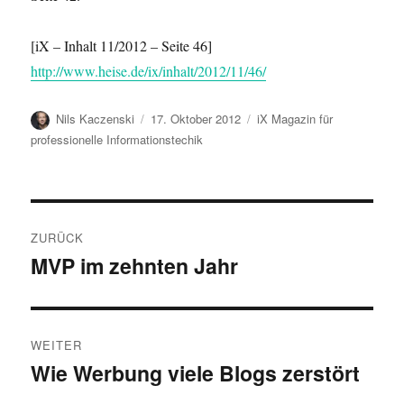
[iX – Inhalt 11/2012 – Seite 46]
http://www.heise.de/ix/inhalt/2012/11/46/
Autor
Veröffentlicht
Kategorien
Nils Kaczenski
17. Oktober 2012
iX Magazin für
am
professionelle Informationstechik
Beitragsnavigation
ZURÜCK
MVP im zehnten Jahr
Vorheriger
Beitrag:
WEITER
Wie Werbung viele Blogs zerstört
Nächster
Beitrag: